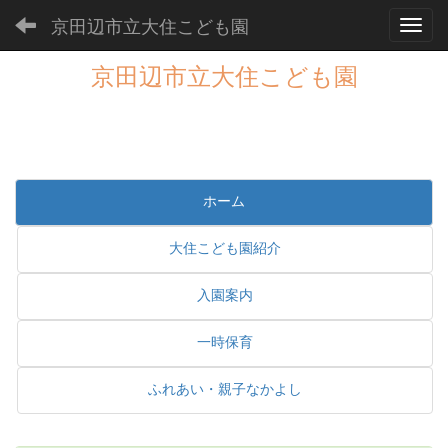
京田辺市立大住こども園
Toggl
京田辺市立大住こども園
ホーム
大住こども園紹介
入園案内
一時保育
ふれあい・親子なかよし