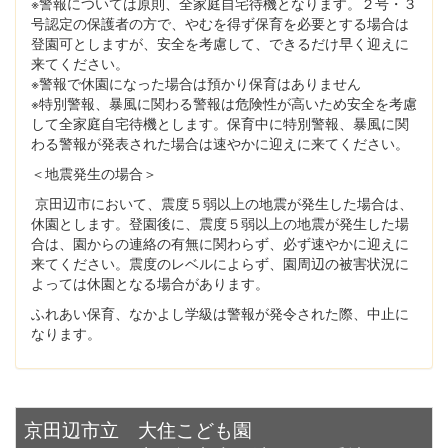
※警報については原則、全家庭自宅待機となります。２号・３
号認定の保護者の方で、やむを得ず保育を必要とする場合は
登園可としますが、安全を考慮して、できるだけ早く迎えに
来てください。
※警報で休園になった場合は預かり保育はありません
※特別警報、暴風に関わる警報は危険性が高いため安全を考慮
して全家庭自宅待機とします。保育中に特別警報、暴風に関
わる警報が発表された場合は速やかに迎えに来てください。
＜地震発生の場合＞
京田辺市において、震度５弱以上の地震が発生した場合は、
休園とします。登園後に、震度５弱以上の地震が発生した場
合は、園からの連絡の有無に関わらず、必ず速やかに迎えに
来てください。震度のレベルによらず、園周辺の被害状況に
よっては休園となる場合があります。
ふれあい保育、なかよし学級は警報が発令された際、中止に
なります。
京田辺市立 大住こども園