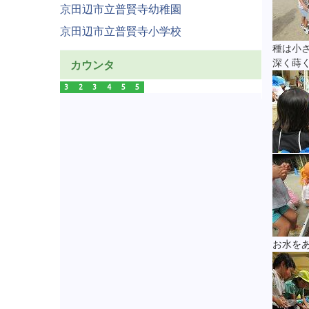
京田辺市立普賢寺幼稚園
京田辺市立普賢寺小学校
種は小
深く蒔
カウンタ
3
2
3
4
5
5
お水を