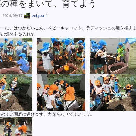
菜の種をまいて、育てよう
 2024/09/17
entyou 1
ターに、はつかだいこん、ベビーキャロット、ラディッシュの種を植え
裏の畑の土を入れて。
りのよい園庭に運びます。力を合わせてよいしょ。