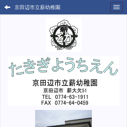
京田辺市立薪幼稚園
Toggl