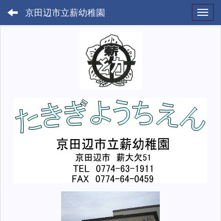
京田辺市立薪幼稚園
Toggl