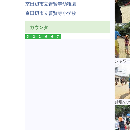
京田辺市立普賢寺幼稚園
京田辺市立普賢寺小学校
カウンタ
3
2
2
6
6
7
シャワ
砂場で