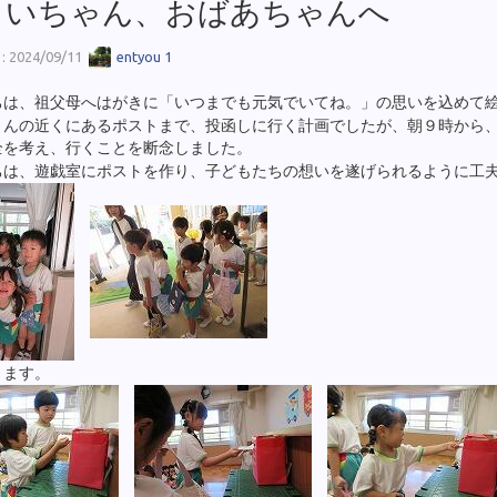
じいちゃん、おばあちゃんへ
 2024/09/11
entyou 1
ちは、祖父母へはがきに「いつまでも元気でいてね。」の思いを込めて
さんの近くにあるポストまで、投函しに行く計画でしたが、朝９時から
全を考え、行くことを断念しました。
ちは、遊戯室にポストを作り、子どもたちの想いを遂げられるように工
きます。