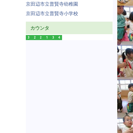
京田辺市立普賢寺幼稚園
京田辺市立普賢寺小学校
カウンタ
3
2
2
1
3
4