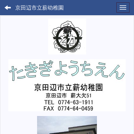
京田辺市立薪幼稚園
Toggl