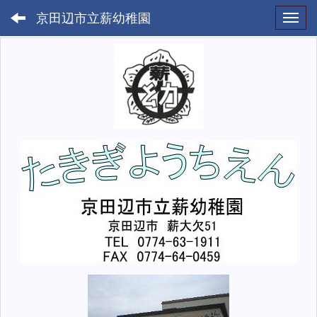
京田辺市立薪幼稚園
Toggl