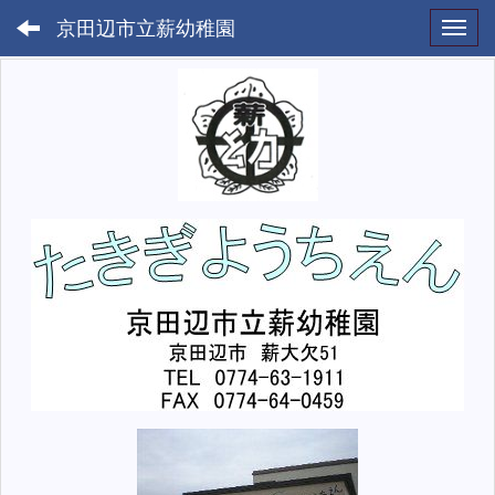
京田辺市立薪幼稚園
Toggl