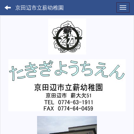
京田辺市立薪幼稚園
Toggl