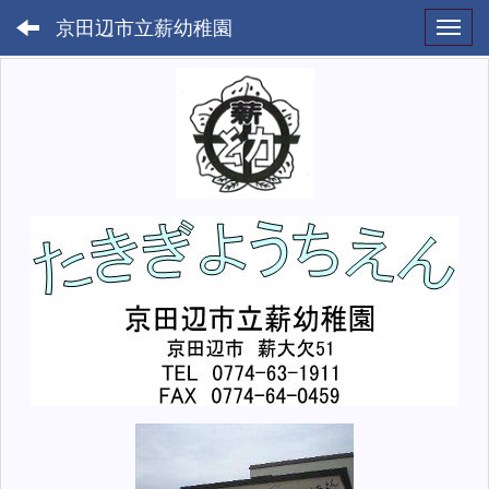
京田辺市立薪幼稚園
Toggl