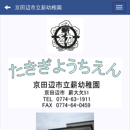
京田辺市立薪幼稚園
Toggl