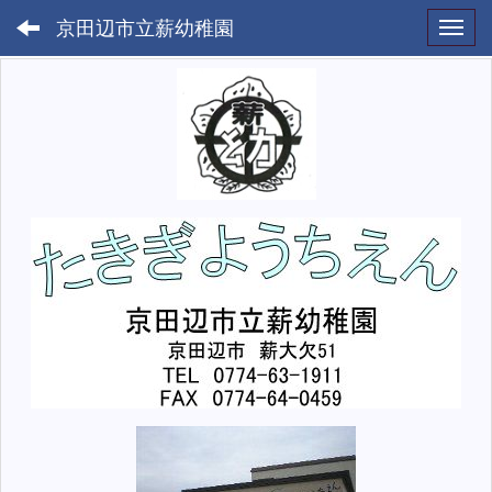
京田辺市立薪幼稚園
Toggl