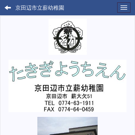
京田辺市立薪幼稚園
Toggl