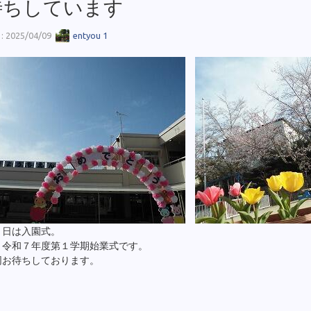
待ちしています
 2025/04/09
entyou 1
０日は入園式。
、令和７年度第１学期始業式です。
同お待ちしております。