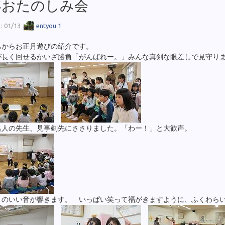
年おたのしみ会
 01/13
entyou 1
ちからお正月遊びの紹介です。
が長く回せるかいざ勝負「がんばれー。」みんな真剣な眼差しで見守り
名人の先生、見事剣先にささりました。「わー！」と大歓声。
きのいい音が響きます。 いっぱい笑って福がきますように、ふくわら