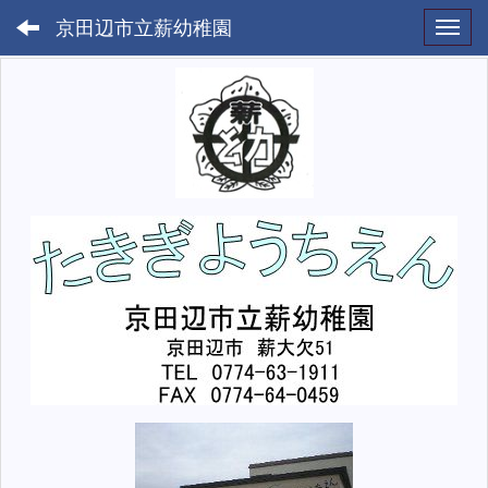
京田辺市立薪幼稚園
Toggl