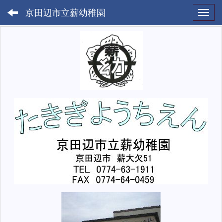
京田辺市立薪幼稚園
Toggl