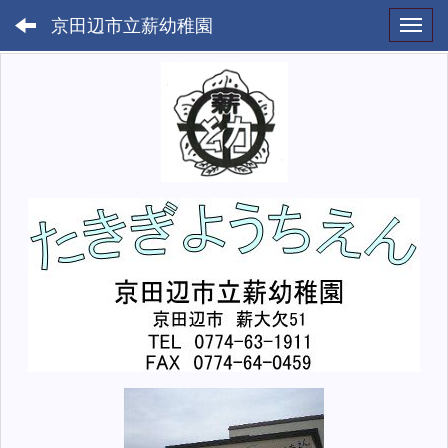
京田辺市立薪幼稚園
Toggl