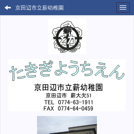
京田辺市立薪幼稚園
Toggl