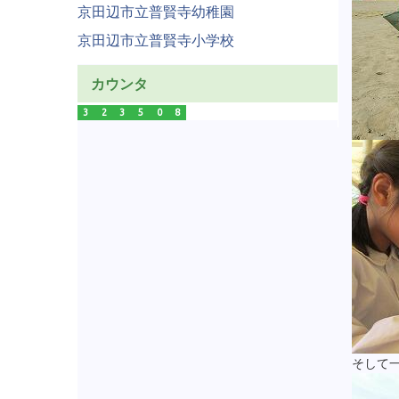
京田辺市立普賢寺幼稚園
京田辺市立普賢寺小学校
カウンタ
3
2
3
5
0
8
そして