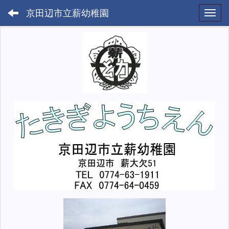
京田辺市立薪幼稚園
Toggl