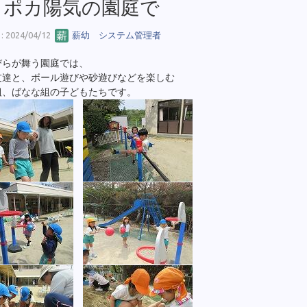
カポカ陽気の園庭で
 2024/04/12
薪幼 システム管理者
びらが舞う園庭では、
友達と、ボール遊びや砂遊びなどを楽しむ
組、ばなな組の子どもたちです。