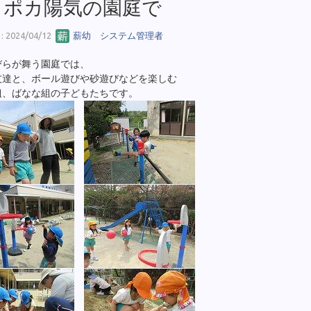
カポカ陽気の園庭で
 2024/04/12
薪幼 システム管理者
びらが舞う園庭では、
友達と、ボール遊びや砂遊びなどを楽しむ
組、ばなな組の子どもたちです。