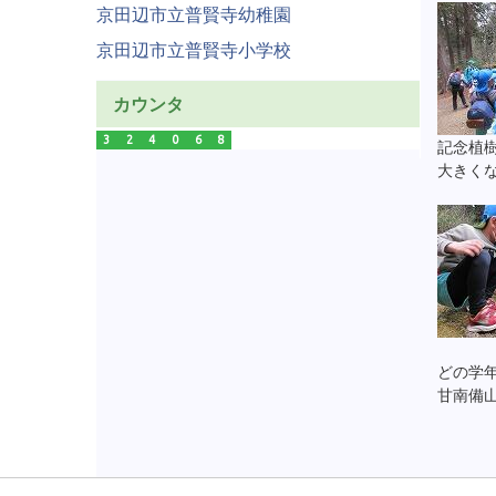
京田辺市立普賢寺幼稚園
京田辺市立普賢寺小学校
カウンタ
3
2
4
0
6
8
記念植
大きく
どの学
甘南備