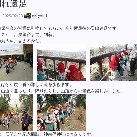
別れ遠足
 2025/02/28
entyou 1
山保存会の皆様に引率してもらい、今年度最後の登山遠足です。
は２回目。展望台まで、到着。
のおうち、見えるかな。
組は今年度一番の難しい道を歩きます。
、山道を登ったり、降りたりし、山頂からの景色を楽しみました。
は、展望台で記念撮影。神南備神社にお参りです。