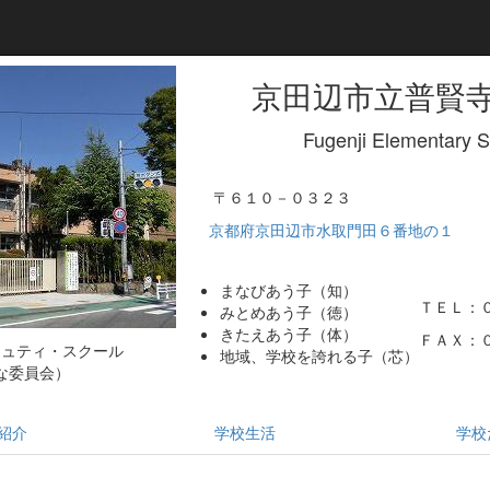
京田辺市立普賢
Fugenji Elementary 
〒６１０－０３２３
京都府京田辺市水取門田６番地の１
まなびあう子（知）
ＴＥＬ：
みとめあう子（徳）
きたえあう子（体）
ＦＡＸ：
ミュティ・スクール
地域、学校を誇れる子（芯）
な委員会）
紹介
学校生活
学校