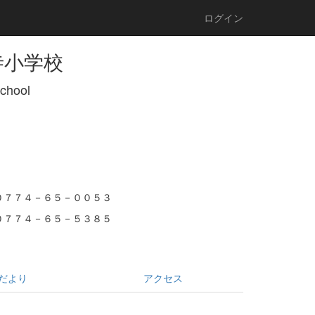
ログイン
寺小学校
School
０７７４－６５－００５３
０７７４－６５－５３８５
だより
アクセス