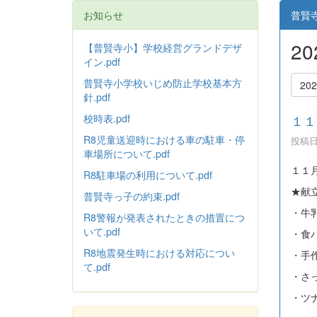
お知らせ
普賢
2
【普賢寺小】学校経営グランドデザ
イン.pdf
普賢寺小学校いじめ防止学校基本方
20
針
.pdf
校時表.pdf
１１
R8児童送迎時における車の駐車・停
投稿日時
車場所について.pdf
１１
R8駐車場の利用について.pdf
★献
普賢寺っ子の約束.pdf
・牛
R8警報が発表されたときの措置につ
いて.pdf
・食
R8地震発生時における対応につい
・手
て.pdf
・さ
・ツ