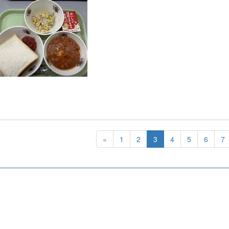
«
1
2
3
4
5
6
7