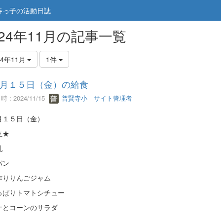
寺っ子の活動日誌
024年11月の記事一覧
24年11月
1件
月１５日（金）の給食
 : 2024/11/15
普賢寺小 サイト管理者
月１５日（金）
立★
乳
パン
作りりんごジャム
っぱりトマトシチュー
ナとコーンのサラダ