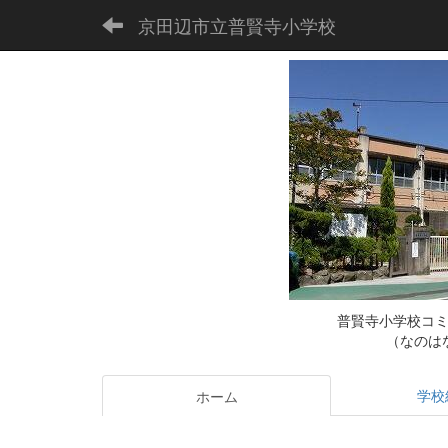
京田辺市立普賢寺小学校
普賢寺小学校コ
（なのは
学校
ホーム