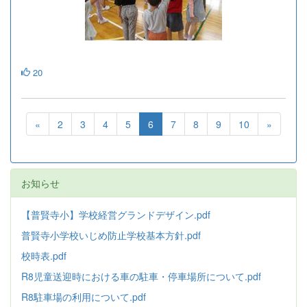
20
«
2
3
4
5
6
7
8
9
10
»
お知らせ
【普賢寺小】学校経営グランドデザイン.pdf
普賢寺小学校いじめ防止学校基本方針
.pdf
校時表.pdf
R8児童送迎時における車の駐車・停車場所について.pdf
R8駐車場の利用について.pdf