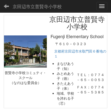
京田辺市立普賢寺小学校
Toggl
京田辺市立普賢寺
小学校
Fugenji Elementary School
〒６１０－０３２３
京都府京田辺市水取門田６番地の
１
まなびあう
子（知）
普賢寺小学校コミュティ・
みとめあう
ＴＥＬ：０７７４
スクール
子（徳）
－６５－００５３
（なのはな委員会）
きたえあう
ＦＡＸ：０７７４
子（体）
－６５－５３８５
地域、学校
を誇れる子
（芯）