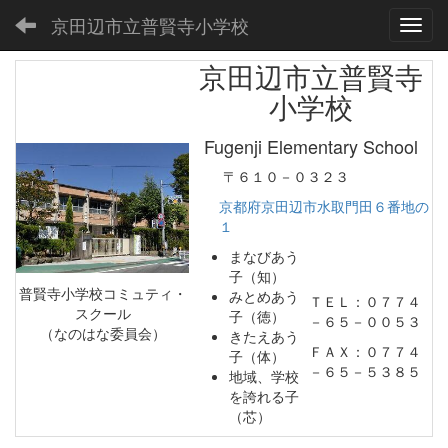
京田辺市立普賢寺小学校
Toggl
京田辺市立普賢寺
小学校
Fugenji Elementary School
〒６１０－０３２３
京都府京田辺市水取門田６番地の
１
まなびあう
子（知）
普賢寺小学校コミュティ・
みとめあう
ＴＥＬ：０７７４
スクール
子（徳）
－６５－００５３
（なのはな委員会）
きたえあう
ＦＡＸ：０７７４
子（体）
－６５－５３８５
地域、学校
を誇れる子
（芯）