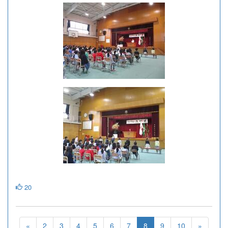
20
«
2
3
4
5
6
7
8
9
10
»