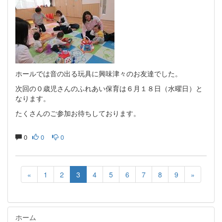
ホールでは音の出る玩具に興味津々のお友達でした。
次回の０歳児さんのふれあい保育は６月１８日（水曜日）と
なります。
たくさんのご参加お待ちしております。
0
0
0
«
1
2
3
4
5
6
7
8
9
»
ホーム