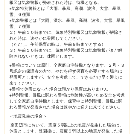
報又は気象警報が発表された時は、待機となる。
※気象特別警報とは「大雨、暴風、高潮、波浪、大雪、暴風
雪」６種類
※気象警報とは「大雨、洪水、暴風、高潮、波浪、大雪、暴風
雪」７種類
２）午前１０時までに、気象特別警報又は気象警報が解除さ
れた時は、速やかに登園してください。
（ただし、午前保育の時は、午前９時までとする）
３）午前１０時までに、気象特別警報又は気象警報がまだ解
除されないときは、休園とします。
※警報については原則、全家庭自宅待機となります。２号・３
号認定の保護者の方で、やむを得ず保育を必要とする場合は
登園可としますが、安全を考慮して、できるだけ早く迎えに
来てください。
※警報で休園になった場合は預かり保育はありません
※特別警報、暴風に関わる警報は危険性が高いため安全を考慮
して全家庭自宅待機とします。保育中に特別警報、暴風に関
わる警報が発表された場合は速やかに迎えに来てください。
＜地震発生の場合＞
京田辺市において、震度５弱以上の地震が発生した場合は、
休園とします。登園後に、震度５弱以上の地震が発生した場