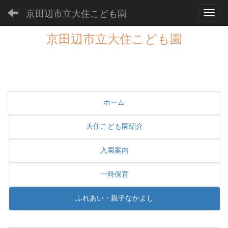
京田辺市立大住こども園
Toggl
京田辺市立大住こども園
ホーム
大住こども園紹介
入園案内
一時保育
ふれあい・親子なかよし