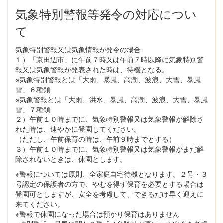
気象特別警報等発令の対応につい
て
気象特別警報又は気象情報が発令の場合
１）「京田辺市」に午前７時又は午前７時以降に気象特別警
報又は気象警報が発表された時は、待機となる。
※気象特別警報とは「大雨、暴風、高潮、波浪、大雪、暴風
雪」６種類
※気象警報とは「大雨、洪水、暴風、高潮、波浪、大雪、暴風
雪」７種類
２）午前１０時までに、気象特別警報又は気象警報が解除さ
れた時は、速やかに登園してください。
（ただし、午前保育の時は、午前９時までとする）
３）午前１０時までに、気象特別警報又は気象警報がまだ解
除されないときは、休園とします。
※警報については原則、全家庭自宅待機となります。２号・３
号認定の保護者の方で、やむを得ず保育を必要とする場合は
登園可としますが、安全を考慮して、できるだけ早く迎えに
来てください。
※警報で休園になった場合は預かり保育はありません