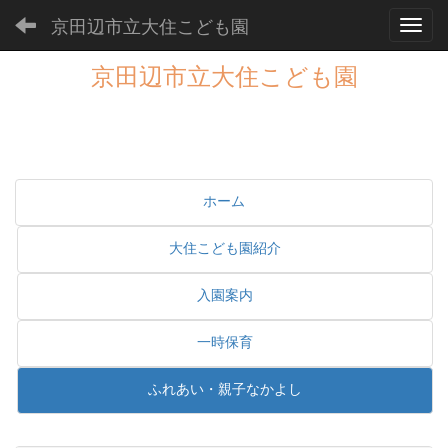
京田辺市立大住こども園
Toggl
京田辺市立大住こども園
ホーム
大住こども園紹介
入園案内
一時保育
ふれあい・親子なかよし