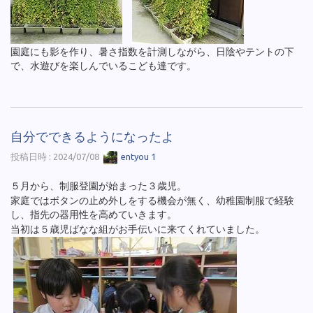
園庭にも影を作り、暑さ指数を計測しながら、日陰やテントの下
で、水遊びを楽しんでいるこども達です。
自分でできるようになったよ
投稿日時 : 2024/07/08
entyou 1
５月から、制服登園が始まった３歳児。
家庭ではボタンの止め外しをする機会が無く、幼稚園制服で経験
し、指先の器用性を高めていきます。
当初は５歳児ばなな組がお手伝いに来てくれていました。