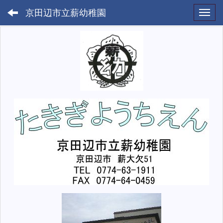
京田辺市立薪幼稚園
Toggl