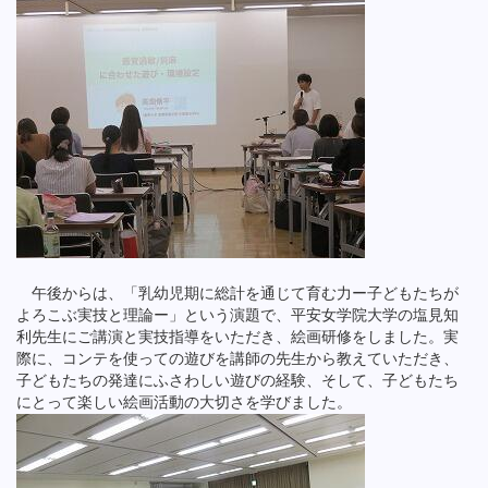
午後からは、「乳幼児期に総計を通じて育む力ー子どもたちが
よろこぶ実技と理論ー」という演題で、平安女学院大学の塩見知
利先生にご講演と実技指導をいただき、絵画研修をしました。実
際に、コンテを使っての遊びを講師の先生から教えていただき、
子どもたちの発達にふさわしい遊びの経験、そして、子どもたち
にとって楽しい絵画活動の大切さを学びました。