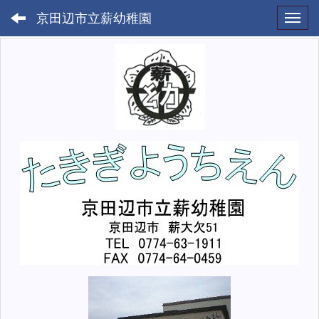
京田辺市立薪幼稚園
Toggl