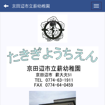
京田辺市立薪幼稚園
Toggl