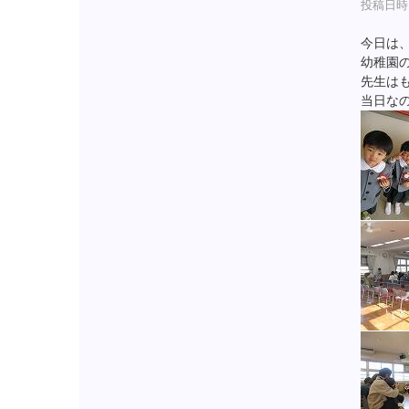
投稿日時 :
今日は
幼稚園
先生は
当日な