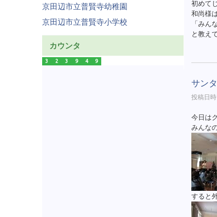
初めて
京田辺市立普賢寺幼稚園
和尚様
京田辺市立普賢寺小学校
「みん
と教え
カウンタ
3
2
3
9
4
9
サン
投稿日時 :
今日は
みんな
すると