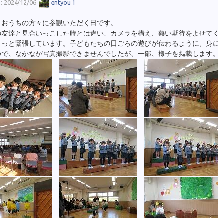
 2024/12/06
entyou 1
、おうちの方々に参観いただく日です。
の友達と見合いっこした時とは違い、カメラを構え、熱い期待をよせて
もっと緊張しています。子どもたちの日ごろの遊びが伝わるように、身
ので、なかなか写真撮影できませんでしたが、一部、様子を掲載します