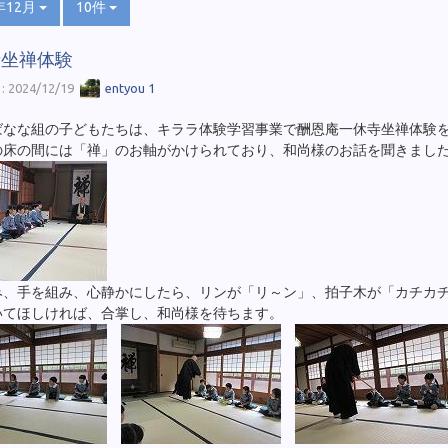
年12月
10件
寺坐禅体験
 2024/12/19
entyou 1
ばなな組の子どもたちは、キララ体験学習事業で酬恩庵一休寺坐禅体験
の床の間には「禅」のお軸がかけられており、和尚様のお話を聞きまし
み、手を組み、心静かにしたら、リンが「リ～ン」、拍子木が「カチカ
いてほしければ、合掌し、和尚様を待ちます。