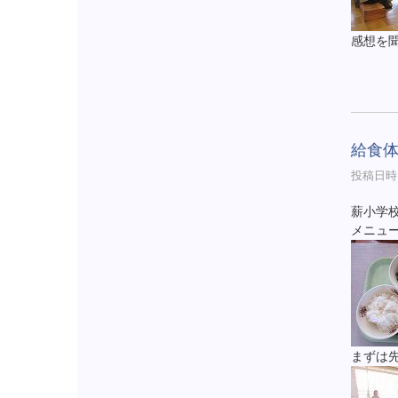
感想を
給食
投稿日時 :
薪小学
メニュ
まずは