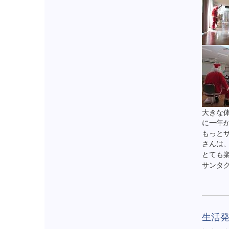
大きな
に一年
もっと
さんは
とても
サンタ
生活