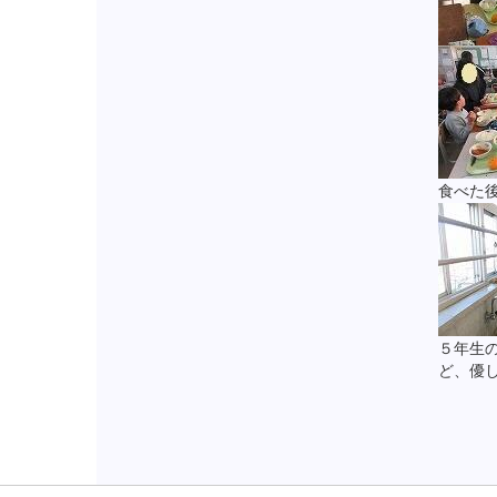
食べた
５年生
ど、優