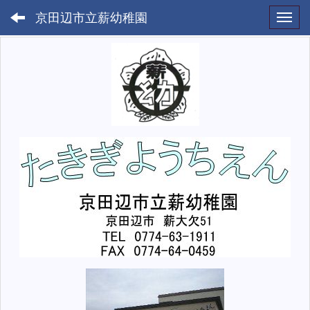
京田辺市立薪幼稚園
Toggl