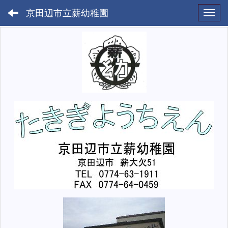
京田辺市立薪幼稚園
Toggl