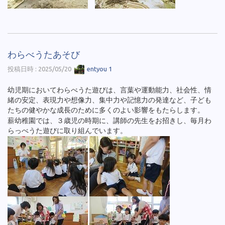
わらべうたあそび
投稿日時 : 2025/05/20
entyou 1
幼児期においてわらべうた遊びは、言葉や運動能力、社会性、情
緒の安定、表現力や想像力、集中力や記憶力の発達など、子ども
たちの健やかな成長のために多くのよい影響をもたらします。
薪幼稚園では、３歳児の時期に、講師の先生をお招きし、毎月わ
らっべうた遊びに取り組んでいます。