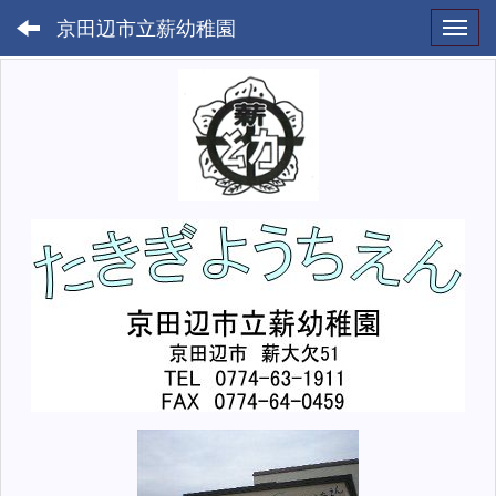
京田辺市立薪幼稚園
Toggl