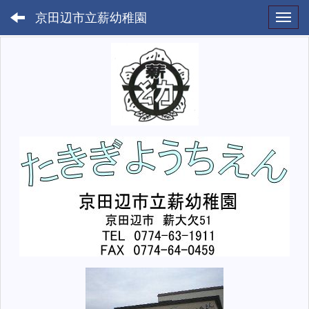
京田辺市立薪幼稚園
Toggl