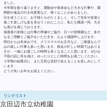
ました。
今学期を振り返りますと、運動会や発表会など大きな行事や、園
閉鎖や遠足の行き先変更など、様々なことがありました。
日を追うごとに、お子様たちがたくましく、そして先生や友達と
過ごす楽しげな姿を見せてくれたことに、私たち職員一同、大き
な喜びを感じております。
保護者の皆様には行事の準備やご協力、日々の登降園など、多大
なるご理解とご協力をいただきき、心より感謝申し上げます。
明日からは冬休みです。クリスマスやお正月など、ご家庭ならで
はの楽しい行事も多いと思います。師走の忙しい時期ではありま
すが、一緒にお過ごしの時間も長くなることと思います。ぜひお
子様の話に耳を傾け、ゆったりとした時間をお過ごしください。
３学期の始業式に、また元気な笑顔で会えることを楽しみにして
います。
どうぞ良いお年をお迎えください。
リンクリスト
京田辺市立幼稚園