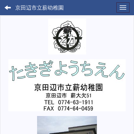
京田辺市立薪幼稚園
Toggl