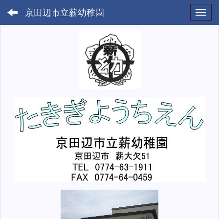
京田辺市立薪幼稚園
Toggl