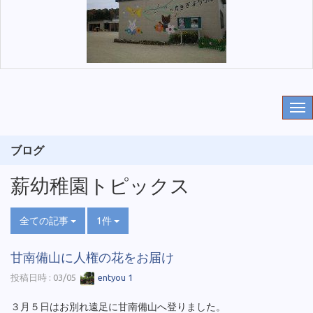
ブログ
薪幼稚園トピックス
全ての記事
1件
甘南備山に人権の花をお届け
投稿日時 : 03/05
entyou 1
３月５日はお別れ遠足に甘南備山へ登りました。