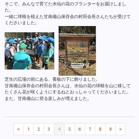
そこで、みんなで育てた水仙の花のプランターをお届けしまし
た。
一緒に球根を植えた甘南備山保存会の村田会長さんたちが受けて
くださいました。
芝生の広場の前にある、看板の下に飾りました。
甘南備山保存会の村田会長さんは、水仙の花の球根を山に移して
たくさん花が咲くようにするねとおっしゃってくださいました。
また、甘南備山に登る楽しみが増えました。
«
1
2
3
4
5
6
7
8
9
»