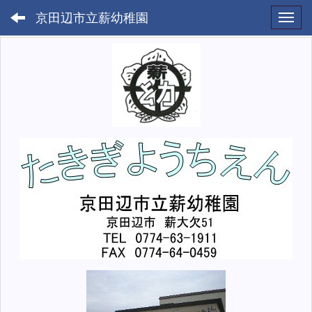
京田辺市立薪幼稚園
Toggl