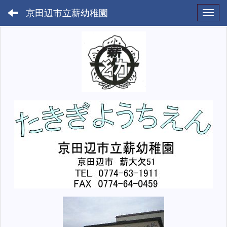
京田辺市立薪幼稚園
Toggl