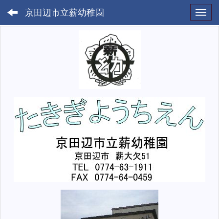
京田辺市立薪幼稚園
Toggl