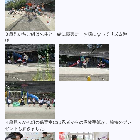
３歳児いちご組は先生と一緒に障害走 お猿になってリズム遊
び
４歳児みかん組の保育室には忍者からの巻物手紙が。腕輪のプレ
ゼントも届きました。