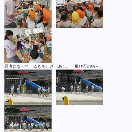
忍者になって、ぬきあしさしあし。 飛び石の術～。