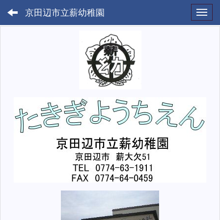
京田辺市立薪幼稚園
Toggl