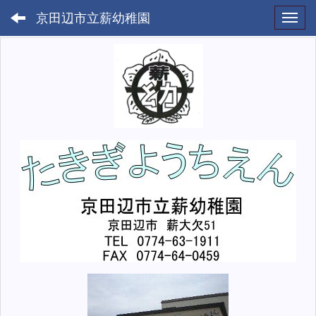
京田辺市立薪幼稚園
Toggl