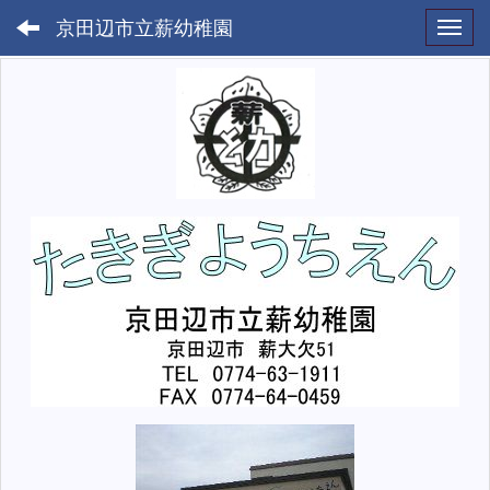
京田辺市立薪幼稚園
Toggl