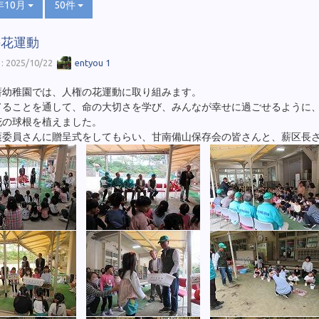
年10月
50件
の花運動
 2025/10/22
entyou 1
薪幼稚園では、人権の花運動に取り組みます。
てることを通して、命の大切さを学び、みんなが幸せに過ごせるように
花の球根を植えました。
護委員さんに贈呈式をしてもらい、甘南備山保存会の皆さんと、薪区長