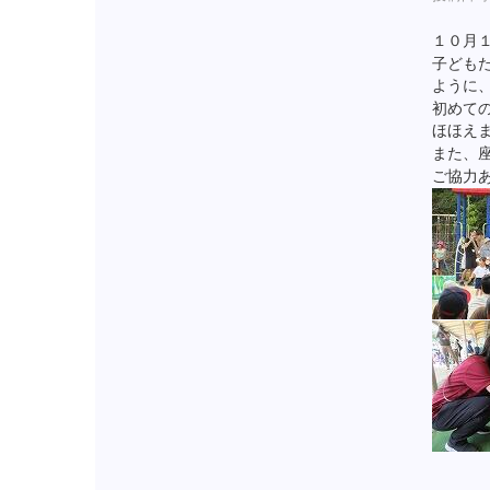
１０月
子ども
ように
初めて
ほほえ
また、
ご協力