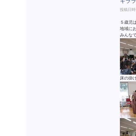
キラ
投稿日時 :
５歳児
地域に
みんな
床の掛