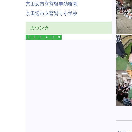
京田辺市立普賢寺幼稚園
京田辺市立普賢寺小学校
カウンタ
3
2
3
4
3
8