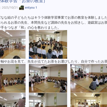
ラ体験学習「お茶の教室｝
 2025/10/21
entyou 1
ばなな組の子どもたちはキララ体験学習事業でお茶の教室を体験しまし
おられるお茶の先生、本間先生など講師の先生をお招きし、遊戯室はお
で手をつなぎ『和』の心を教わりました。
け軸やお花を見て、先生が点てたお茶をお運びしたり、自分で作ったお