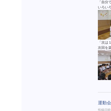
「自分
いろい
「次は
次回を
運動
投稿日時 :