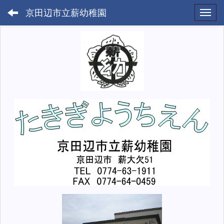
京田辺市立薪幼稚園
Toggl