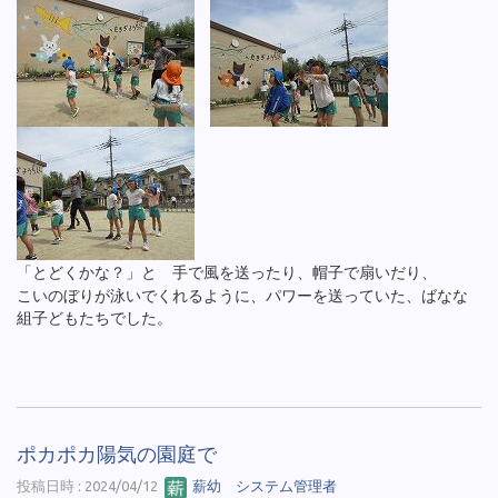
「とどくかな？」と 手で風を送ったり、帽子で扇いだり、
こいのぼりが泳いでくれるように、パワーを送っていた、ばなな
組子どもたちでした。
ポカポカ陽気の園庭で
投稿日時 : 2024/04/12
薪幼 システム管理者