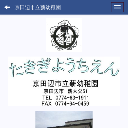
京田辺市立薪幼稚園
Toggl