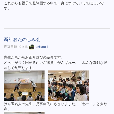
これからも親子で登降園する中で、身につけていってほしいで
す。
新年おたのしみ会
投稿日時 : 01/13
entyou 1
先生たちからお正月遊びの紹介です。
どっちが長く回せるかいざ勝負「がんばれー。」みんな真剣な眼
差しで見守ります。
けん玉名人の先生、見事剣先にささりました。「わー！」と大歓
声。