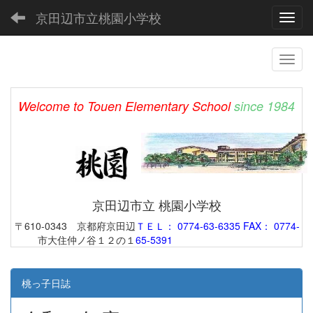
京田辺市立桃園小学校
Toggl
Welcome to Touen Elementary School
since 1984
京田辺市立 桃園小学校
〒610-0343 京都府京田辺
ＴＥＬ： 0774-63-6335 FAX： 0774-
市大住仲ノ谷１２の１
65-5391
桃っ子日誌