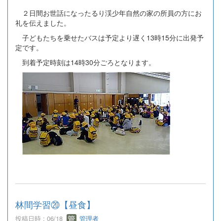
２日間お世話になったるり渓少年自然の家の所員の方にお
礼を伝えました。
子どもたちを乗せたバスは予定より遅く13時15分に出発予
定です。
到着予定時刻は14時30分ごろとなります。
林間学習⑳【昼食】
投稿日時 : 06/18
管理者